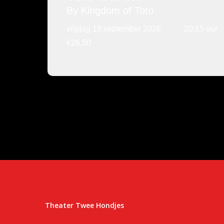
By Kingdom of Toto
vrijdag 18 september 2026
20:15 uur
€26,50
Theater Twee Hondjes