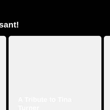
sant!
Muziek
A Tribute to Tina
Turner