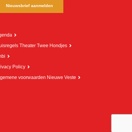
Nieuwsbrief aanmelden
genda
uisregels Theater Twee Hondjes
nbi
ivacy Policy
lgemene voorwaarden Nieuwe Veste