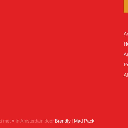
A
H
A
Pr
A
 met ♥ in Amsterdam door
Brendly
|
Mad Pack