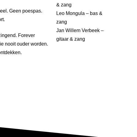
& zang
ineel. Geen poespas.
Leo Mongula – bas &
rt.
zang
Jan Willem Verbeek –
zingend. Forever
gitaar & zang
 die nooit ouder worden.
 ontdekken.