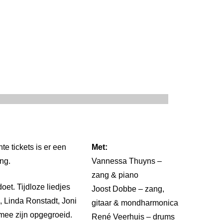
e tickets is er een
Met:
ung.
Vannessa Thuyns –
zang & piano
et. Tijdloze liedjes
Joost Dobbe – zang,
, Linda Ronstadt, Joni
gitaar & mondharmonica
mee zijn opgegroeid.
René Veerhuis – drums