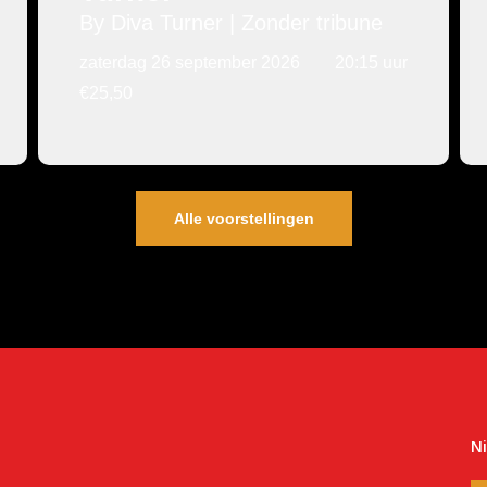
By Diva Turner | Zonder tribune
zaterdag 26 september 2026
20:15 uur
€25,50
Alle voorstellingen
N