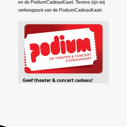
Vacatures
en de PodiumCadeauKaart. Tevens zijn wij
verkooppunt van de PodiumCadeauKaart.
Verhuur
Publicaties