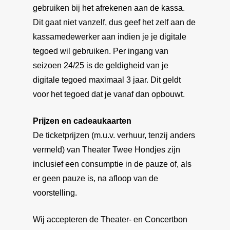
gebruiken bij het afrekenen aan de kassa.
Home
Dit gaat niet vanzelf, dus geef het zelf aan de
Agenda
kassamedewerker aan indien je je digitale
tegoed wil gebruiken. Per ingang van
Kaartverkoop
seizoen 24/25 is de geldigheid van je
Je Bezoek
Algemeen
digitale tegoed maximaal 3 jaar. Dit geldt
voor het tegoed dat je vanaf dan opbouwt.
Theaterkassa
Vrienden
Algemeen
Online bestellen
Prijzen en cadeaukaarten
Toegankelijkheid
Nieuws
De ticketprijzen (m.u.v. verhuur, tenzij anders
Annuleren/ruilen
Bereikbaarheid
Over ons
vermeld) van Theater Twee Hondjes zijn
Acties/kortingen
Theatermenu
inclusief een consumptie in de pauze of, als
Contact
Het team
er geen pauze is, na afloop van de
Huisregels Theater T
Het bestuur
Klantenportaal
voorstelling.
Hondjes
Techniek
Wij accepteren de Theater- en Concertbon