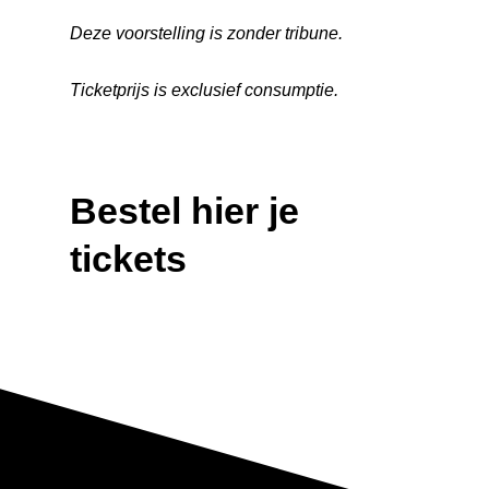
Deze voorstelling is zonder tribune.
Ticketprijs is exclusief consumptie.
Bestel hier je
Home
tickets
Agenda
Kaartverkoop
Je Bezoek
Algemeen
Theaterkassa
Vrienden
Algemeen
Online bestellen
Toegankelijkheid
Nieuws
Annuleren/ruilen
Bereikbaarheid