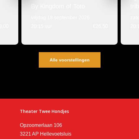
By Kingdom of Toto
tri
vrijdag 18 september 2026
zat
8,00
20:15 uur
€26,50
20:
Alle voorstellingen
Theater Twee Hondjes
Opzoomerlaan 106
3221 AP Hellevoetsluis