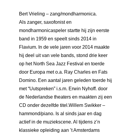
Bert Vrieling – zang/mondharmonica.
Als zanger, saxofonist en
mondharmonicaspeler startte hij zijn eerste
band in 1959 en speelt sinds 2014 in
Flavium. In de vele jaren voor 2014 maakte
hij deel uit van vele bands, stond drie keer
op het North Sea Jazz Festival en toerde
door Europa met o.a. Ray Charles en Fats
Domino. Een aantal jaren geleden toerde hij
met “Uutspreken” i.s.m. Erwin Nyhoff. door
Home
de Nederlandse theaters en maakten zij een
CD onder dezelfde titel.​Willem Swikker –
Agenda
hammond/piano. Is al sinds jaar en dag
Kaartverkoop
actief in de muziekscene. Al tijdens z’n
klassieke opleiding aan ’t Amsterdams