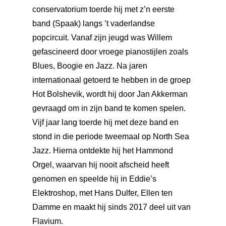
Je Bezoek
Algemeen
conservatorium toerde hij met z’n eerste
Theaterkassa
band (Spaak) langs ’t vaderlandse
Vrienden
Algemeen
popcircuit. Vanaf zijn jeugd was Willem
Online bestellen
Toegankelijkheid
Nieuws
gefascineerd door vroege pianostijlen zoals
Annuleren/ruilen
Bereikbaarheid
Blues, Boogie en Jazz. Na jaren
Over ons
internationaal getoerd te hebben in de groep
Acties/kortingen
Theatermenu
Contact
Het team
Hot Bolshevik, wordt hij door Jan Akkerman
Huisregels Theater T
gevraagd om in zijn band te komen spelen.
Het bestuur
Klantenportaal
Hondjes
Vijf jaar lang toerde hij met deze band en
Techniek
stond in die periode tweemaal op North Sea
Jazz. Hierna ontdekte hij het Hammond
Vacatures
Orgel, waarvan hij nooit afscheid heeft
Verhuur
genomen en speelde hij in Eddie’s
Publicaties
Elektroshop, met Hans Dulfer, Ellen ten
Damme en maakt hij sinds 2017 deel uit van
Flavium.