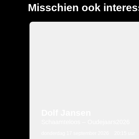
Misschien ook interes
Cabaret
Dolf Jansen
Schaamteloos – Oudejaars2026
donderdag 17 september 2026
20:15 uur