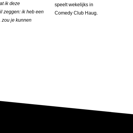
at ik deze
speelt wekelijks in
wil zeggen: ik heb een
Comedy Club Haug.
t, zou je kunnen