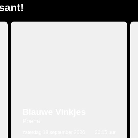
sant!
Cabaret
Blauwe Vinkjes
Poeha
zaterdag 19 september 2026
20:15 uur