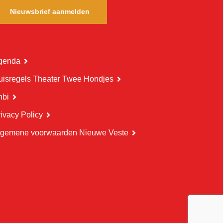
Nieuwsbrief aanmelden
genda
uisregels Theater Twee Hondjes
nbi
ivacy Policy
lgemene voorwaarden Nieuwe Veste