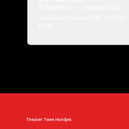
Schaamteloos – Oudejaars2026
donderdag 17 september 2026
20:15 uur
€22,50
Theater Twee Hondjes