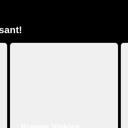
sant!
Cabaret
Blauwe Vinkjes