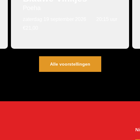
Poeha
zaterdag 19 september 2026
20:15 uur
€21,00
Alle voorstellingen
N