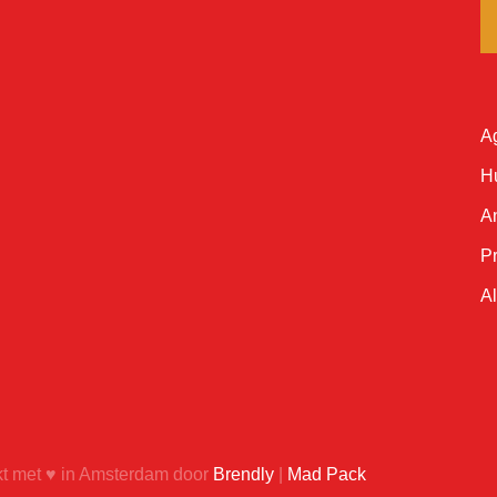
A
H
A
Pr
A
 met ♥ in Amsterdam door
Brendly
|
Mad Pack