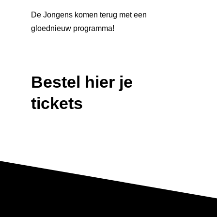
De Jongens komen terug met een
gloednieuw programma!
Bestel hier je
tickets
Home
Agenda
Kaartverkoop
Je Bezoek
Algemeen
Theaterkassa
Vrienden
Algemeen
Online bestellen
Toegankelijkheid